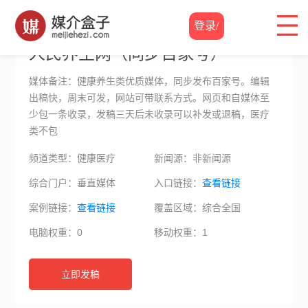
软文价格
/
人民养生网（同步百家号）
登录/
人民养生网（同步百家号）
注册
媒体备注：健康养生类优质媒体，同步发布百家号。编辑
出稿快，周末可发，网站可带联系方式。网页和自媒体至
少包一条收录，发稿三天后未收录可以补发或退稿，医疗
类不包
频道类型：健康医疗
新闻源：非新闻源
综合门户：垂直媒体
入口链接：
查看链接
案例链接：
查看链接
覆盖区域：综合全国
电脑权重：0
移动权重：1
立即发稿