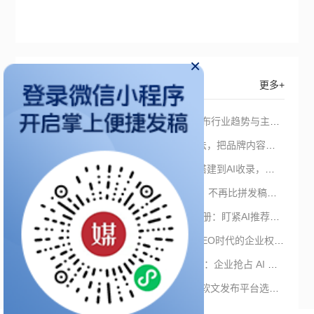
×
猜你想看
更多+
2026软文营销新变局：AI时代软文发布行业趋势与主流平台深度解析
GEO发稿平台怎么选？媒介盒子3步法，把品牌内容变成AI的优选信源
2026 GEO发稿平台怎么选？从信源搭建到AI收录，一文讲透平台选择
2026-2027软文营销平台选型新准则：不再比拼发稿量，而是竞争“AI收录”
软文发稿怎么投才有效？2026实战手册：盯紧AI推荐与搜索占位时长
从“关键词应答”到“认知共识构建”：GEO时代的企业权威信息战略重构
2026GEO新闻媒体发稿平台选型指南：企业抢占 AI 搜索入口的系统落地指南
抢占AI流量入口：GEO优化驱动下的软文发布平台选型推荐