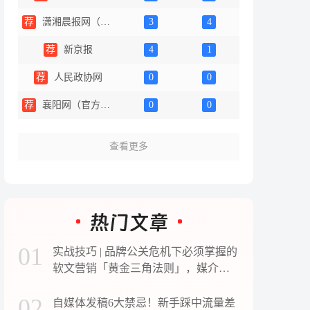
荐
潇湘晨报网（同步百家号）
3
4
荐
新京报
4
1
荐
人民政协网
0
0
荐
襄阳网（官方百家号）
0
0
查看更多
01
实战技巧 | 品牌公关危机下必须掌握的
软文营销「黄金三角法则」，媒介盒
子分享
02
自媒体发稿6大禁忌！新手踩中流量差