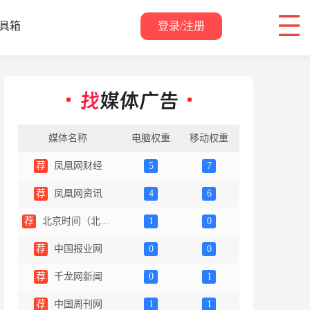
登录/注册
具箱
关于我们
媒体名称
电脑权重
移动权重
荐
凤凰网财经
5
7
荐
凤凰网资讯
4
6
荐
北京时间（北京网络广播电视台）
1
0
荐
中国报业网
0
0
荐
千龙网新闻
0
1
荐
中国周刊网
1
1