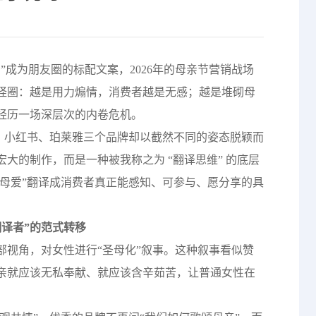
”成为朋友圈的标配文案，2026年的母亲节营销战场
怪圈：越是用力煽情，消费者越是无感；越是堆砌母
经历一场深层次的内卷危机。
re、小红书、珀莱雅三个品牌却以截然不同的姿态脱颖而
大的制作，而是一种被我称之为 “翻译思维” 的底层
“母爱”翻译成消费者真正能感知、可参与、愿分享的具
翻译者”的范式转移
部视角，对女性进行“圣母化”叙事。这种叙事看似赞
亲就应该无私奉献、就应该含辛茹苦，让普通女性在