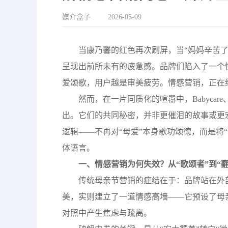
媒介盒子
2026-05-09
当康乃馨的红色再次刷屏，当“妈妈辛苦了
呈现出前所未有的疲惫感。品牌们陷入了一个
爱颂歌，用户越是审美疲劳。情感营销，正在
然而，在一片同质化的喧嚣中，Babyca
出。它们的共同秘密，并非更催泪的故事或更宏
逻辑——不再对“母爱”本身歌功颂德，而是将
体语言。
一、情感营销为何失效？从“歌颂者”到“
传统母亲节营销的症结在于：品牌站在外
美，实则建立了一道情感高墙——它预设了母
对照中产生焦虑与疏离。